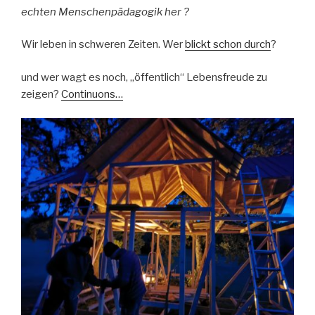
echten Menschenpädagogik her ?
Wir leben in schweren Zeiten. Wer
blickt schon durch
?
und wer wagt es noch, „öffentlich“ Lebensfreude zu
zeigen?
Continuons…